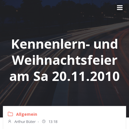
Zum
Inhalt
springen
Kennenlern- und
Weihnachtsfeier
am Sa 20.11.2010
Allgemein
Arthur Büter
-
13:18