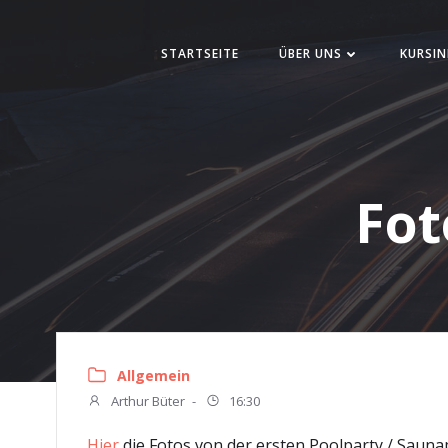
Zum
Inhalt
STARTSEITE
ÜBER UNS
KURSIN
springen
Fot
Allgemein
Arthur Büter
-
16:30
Hier
die Fotos von der ersten Poolparty / Sauna