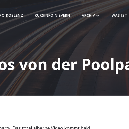
FO KOBLENZ
KURSINFO NIEVERN
ARCHIV
WAS IST
os von der Poolp
party. Das total alberne Video kommt bald.