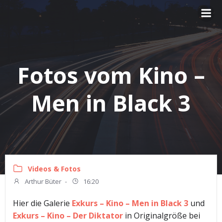
Zum
Inhalt
springen
Fotos vom Kino –
Men in Black 3
Videos & Fotos
Arthur Büter
-
16:20
Hier die Galerie
Exkurs – Kino – Men in Black 3
und
Exkurs – Kino – Der Diktator
in Originalgröße bei