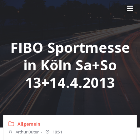
Zum
Inhalt
springen
FIBO Sportmesse
in Köln Sa+So
13+14.4.2013
Allgemein
Arthur Büter
-
18:51