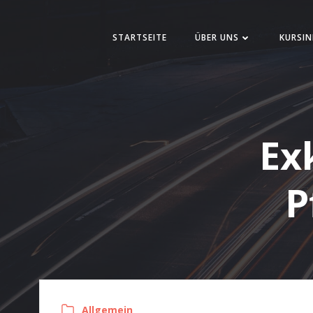
Zum
Inhalt
STARTSEITE
ÜBER UNS
KURSIN
springen
Ex
P
Allgemein