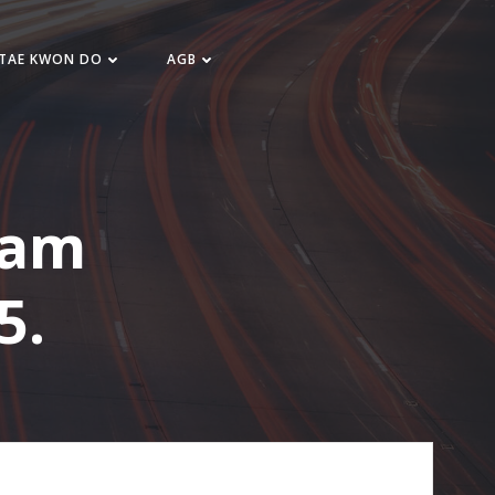
 TAE KWON DO
AGB
 am
5.