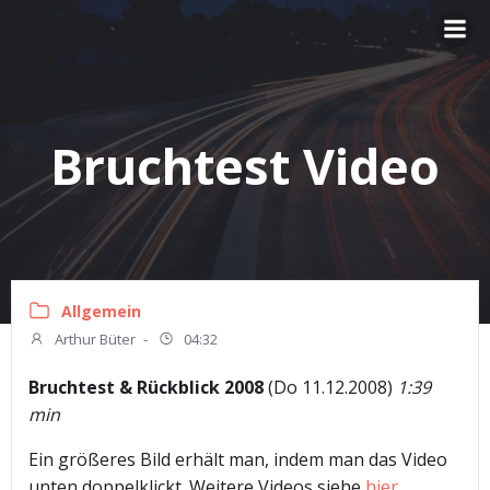
Zum
Inhalt
springen
Bruchtest Video
Allgemein
Arthur Büter
-
04:32
Bruchtest & Rückblick 2008
(Do 11.12.2008)
1:39
min
Ein größeres Bild erhält man, indem man das Video
unten doppelklickt. Weitere Videos siehe
hier
.