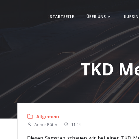
Zum
Inhalt
STARTSEITE
ÜBER UNS
KURSIN
springen
TKD Me
Allgemein
Arthur Büter
-
11:44
Diesen Samstag schauen wir bei einer TKD Meis