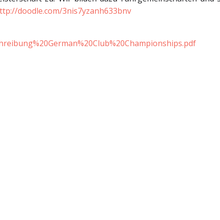
ttp://doodle.com/3nis7yzanh633bnv
schreibung%20German%20Club%20Championships.pdf