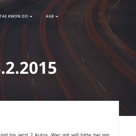
 TAE KWON DO
AGB
.2.2015
 bis jetzt 2 Autos. Wer mit will bitte bei mir